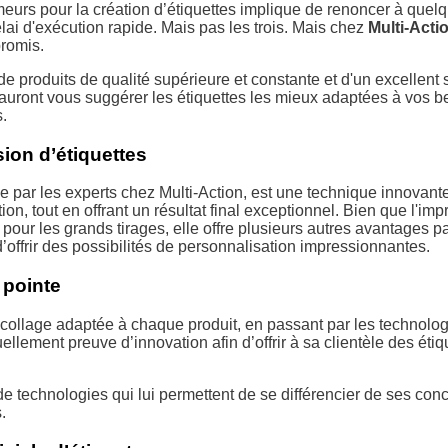
imeurs pour la création d’étiquettes implique de renoncer à que
élai d'exécution rapide. Mais pas les trois. Mais chez
Multi-Acti
promis.
de produits de qualité supérieure et constante et d'un excellent s
e sauront vous suggérer les étiquettes les mieux adaptées à vos 
s.
ion d’étiquettes
ée par les experts chez Multi-Action, est une technique innovant
n, tout en offrant un résultat final exceptionnel. Bien que l'im
pour les grands tirages, elle offre plusieurs autres avantages 
d’offrir des possibilités de personnalisation impressionnantes.
 pointe
ncollage adaptée à chaque produit, en passant par les technolo
nuellement preuve d’innovation afin d’offrir à sa clientèle des é
de technologies qui lui permettent de se différencier de ses concu
.