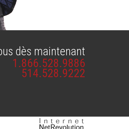
ous dès maintenant
1.866.528.9886
514.528.9222