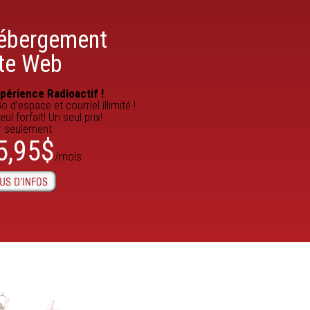
ébergement
ite Web
xpérience Radioactif !
o d’espace et courriel illimité !
eul forfait! Un seul prix!
r seulement
5,95$
/mois