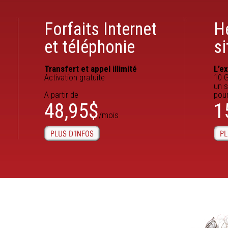
Forfaits Internet
H
et téléphonie
s
Transfert et appel illimité
L’e
Activation gratuite
10 G
un s
A partir de
pou
48,95$
1
/mois