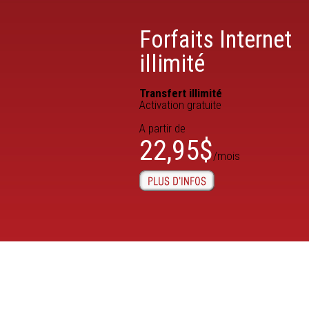
Forfaits Internet
illimité
Transfert illimité
Activation gratuite
A partir de
22,95$
/mois