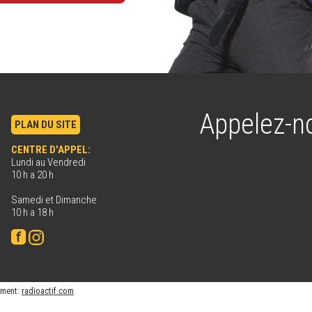
Appelez-n
PLAN DU SITE
CENTRE D'APPEL:
Lundi au Vendredi
10 h a 20 h
Samedi et Dimanche
10 h a 18 h
ement:
radioactif.com