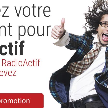
z votre
nt pour
ctif
RadioActif
cevez